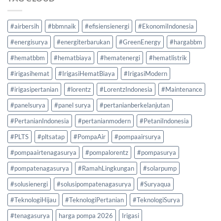
#airbersih
#bbmnaik
#efisiensienergi
#EkonomiIndonesia
#energisurya
#energiterbarukan
#GreenEnergy
#hargabbm
#hematbbm
#hematbiaya
#hematenergi
#hematlistrik
#irigasihemat
#IrigasiHematBiaya
#IrigasiModern
#irigasipertanian
#lorentz
#LorentzIndonesia
#Maintenance
#panelsurya
#panel surya
#pertanianberkelanjutan
#PertanianIndonesia
#pertanianmodern
#PetaniIndonesia
#PLTS
#pltsatap
#PompaAir
#pompaairsurya
#pompaairtenagasurya
#pompalorentz
#pompasurya
#pompatenagasurya
#RamahLingkungan
#solarpump
#solusienergi
#solusipompatenagasurya
#Suryaqua
#TeknologiHijau
#TeknologiPertanian
#TeknologiSurya
#tenagasurya
harga pompa 2026
Irigasi