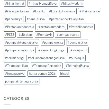
#irigasihemat
#IrigasiHematBiaya
#IrigasiModern
#irigasipertanian
#lorentz
#LorentzIndonesia
#Maintenance
#panelsurya
#panel surya
#pertanianberkelanjutan
#PertanianIndonesia
#pertanianmodern
#PetaniIndonesia
#PLTS
#pltsatap
#PompaAir
#pompaairsurya
#pompaairtenagasurya
#pompalorentz
#pompasurya
#pompatenagasurya
#RamahLingkungan
#solarpump
#solusienergi
#solusipompatenagasurya
#Suryaqua
#TeknologiHijau
#TeknologiPertanian
#TeknologiSurya
#tenagasurya
harga pompa 2026
Irigasi
pompa air tenaga surya
CATEGORIES