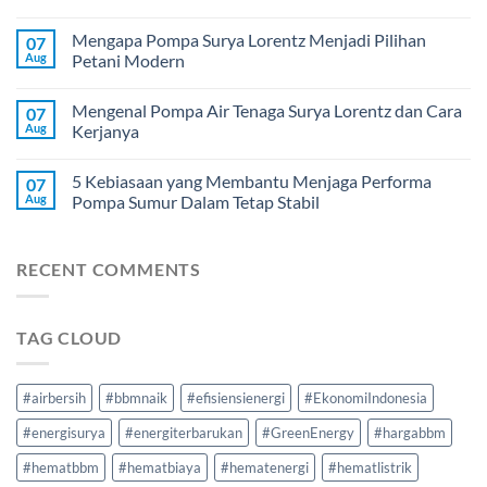
Mengapa Pompa Surya Lorentz Menjadi Pilihan
07
Aug
Petani Modern
Mengenal Pompa Air Tenaga Surya Lorentz dan Cara
07
Aug
Kerjanya
5 Kebiasaan yang Membantu Menjaga Performa
07
Aug
Pompa Sumur Dalam Tetap Stabil
RECENT COMMENTS
TAG CLOUD
#airbersih
#bbmnaik
#efisiensienergi
#EkonomiIndonesia
#energisurya
#energiterbarukan
#GreenEnergy
#hargabbm
#hematbbm
#hematbiaya
#hematenergi
#hematlistrik