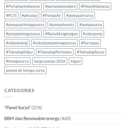
#PertanianIndonesia
#pertanianmodern
#PetaniIndonesia
#PLTS
#pltsatap
#PompaAir
#pompaairsurya
#pompaairtenagasurya
#pompalorentz
#pompasurya
#pompatenagasurya
#RamahLingkungan
#solarpump
#solusienergi
#solusipompatenagasurya
#Suryaqua
#TeknologiHijau
#TeknologiPertanian
#TeknologiSurya
#tenagasurya
harga pompa 2026
Irigasi
pompa air tenaga surya
CATEGORIES
"Panel Surya"
(276)
BBM dan Renewable energy
(460)