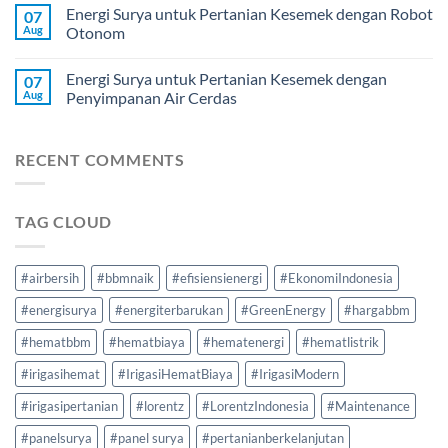
Energi Surya untuk Pertanian Kesemek dengan Robot
07
Aug
Otonom
Energi Surya untuk Pertanian Kesemek dengan
07
Aug
Penyimpanan Air Cerdas
RECENT COMMENTS
TAG CLOUD
#airbersih
#bbmnaik
#efisiensienergi
#EkonomiIndonesia
#energisurya
#energiterbarukan
#GreenEnergy
#hargabbm
#hematbbm
#hematbiaya
#hematenergi
#hematlistrik
#irigasihemat
#IrigasiHematBiaya
#IrigasiModern
#irigasipertanian
#lorentz
#LorentzIndonesia
#Maintenance
#panelsurya
#panel surya
#pertanianberkelanjutan