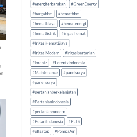
#energiterbarukan
#GreenEnergy
#hargabbm
#hematbbm
#hematbiaya
#hematenergi
#hematlistrik
#irigasihemat
#IrigasiHematBiaya
h
#IrigasiModern
#irigasipertanian
#lorentz
#LorentzIndonesia
h
#Maintenance
#panelsurya
an
#panel surya
#pertanianberkelanjutan
#PertanianIndonesia
#pertanianmodern
#PetaniIndonesia
#PLTS
#pltsatap
#PompaAir