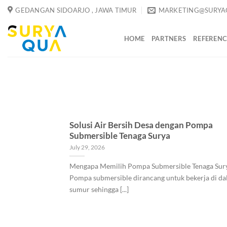
Skip
GEDANGAN SIDOARJO , JAWA TIMUR
MARKETING@SURYA
to
content
HOME
PARTNERS
REFERENC
Solusi Air Bersih Desa dengan Pompa
Submersible Tenaga Surya
July 29, 2026
Mengapa Memilih Pompa Submersible Tenaga Sur
Pompa submersible dirancang untuk bekerja di d
sumur sehingga [...]