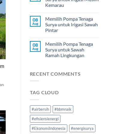
Kemarau
Memilih Pompa Tenaga
08
Aug
Surya untuk Irigasi Sawah
Pintar
Memilih Pompa Tenaga
08
Aug
Surya untuk Sawah
Ramah Lingkungan
um
RECENT COMMENTS
an
TAG CLOUD
#airbersih
#bbmnaik
#efisiensienergi
#EkonomiIndonesia
#energisurya