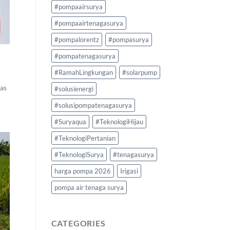
#pompaairsurya
#pompaairtenagasurya
#pompalorentz
#pompasurya
#pompatenagasurya
#RamahLingkungan
#solarpump
as
#solusienergi
#solusipompatenagasurya
#Suryaqua
#TeknologiHijau
#TeknologiPertanian
#TeknologiSurya
#tenagasurya
harga pompa 2026
Irigasi
pompa air tenaga surya
CATEGORIES