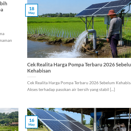
bih
18
pa
May
ama
tanaman
Cek Realita Harga Pompa Terbaru 2026 Sebel
Kehabisan
Cek Realita Harga Pompa Terbaru 2026 Sebelum Kehabis
Akses terhadap pasokan air bersih yang stabil [...]
16
May