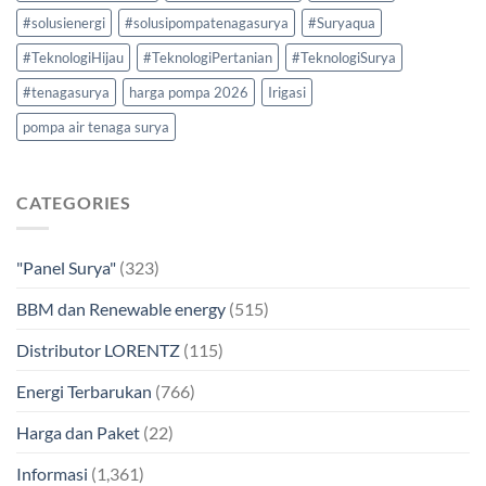
#solusienergi
#solusipompatenagasurya
#Suryaqua
#TeknologiHijau
#TeknologiPertanian
#TeknologiSurya
#tenagasurya
harga pompa 2026
Irigasi
pompa air tenaga surya
CATEGORIES
"Panel Surya"
(323)
BBM dan Renewable energy
(515)
Distributor LORENTZ
(115)
Energi Terbarukan
(766)
Harga dan Paket
(22)
Informasi
(1,361)