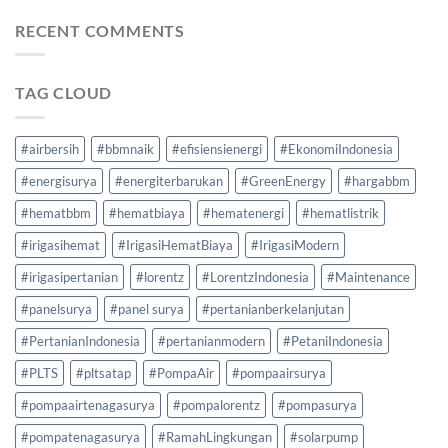
RECENT COMMENTS
TAG CLOUD
#airbersih
#bbmnaik
#efisiensienergi
#EkonomiIndonesia
#energisurya
#energiterbarukan
#GreenEnergy
#hargabbm
#hematbbm
#hematbiaya
#hematenergi
#hematlistrik
#irigasihemat
#IrigasiHematBiaya
#IrigasiModern
#irigasipertanian
#lorentz
#LorentzIndonesia
#Maintenance
#panelsurya
#panel surya
#pertanianberkelanjutan
#PertanianIndonesia
#pertanianmodern
#PetaniIndonesia
#PLTS
#pltsatap
#PompaAir
#pompaairsurya
#pompaairtenagasurya
#pompalorentz
#pompasurya
#pompatenagasurya
#RamahLingkungan
#solarpump