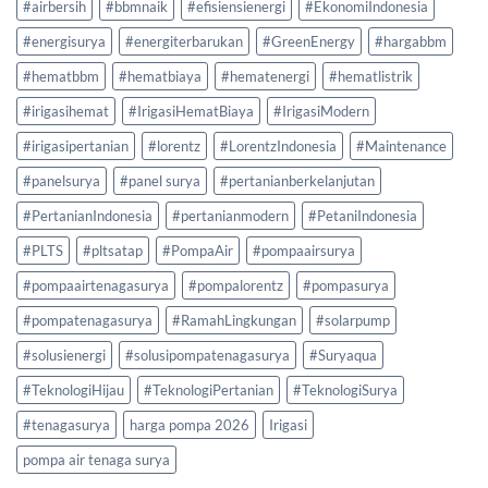
#airbersih
#bbmnaik
#efisiensienergi
#EkonomiIndonesia
#energisurya
#energiterbarukan
#GreenEnergy
#hargabbm
#hematbbm
#hematbiaya
#hematenergi
#hematlistrik
#irigasihemat
#IrigasiHematBiaya
#IrigasiModern
#irigasipertanian
#lorentz
#LorentzIndonesia
#Maintenance
#panelsurya
#panel surya
#pertanianberkelanjutan
#PertanianIndonesia
#pertanianmodern
#PetaniIndonesia
#PLTS
#pltsatap
#PompaAir
#pompaairsurya
#pompaairtenagasurya
#pompalorentz
#pompasurya
#pompatenagasurya
#RamahLingkungan
#solarpump
#solusienergi
#solusipompatenagasurya
#Suryaqua
#TeknologiHijau
#TeknologiPertanian
#TeknologiSurya
#tenagasurya
harga pompa 2026
Irigasi
pompa air tenaga surya