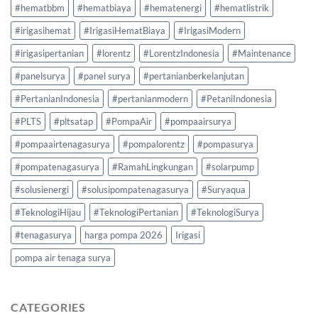
#hematbbm
#hematbiaya
#hematenergi
#hematlistrik
#irigasihemat
#IrigasiHematBiaya
#IrigasiModern
#irigasipertanian
#lorentz
#LorentzIndonesia
#Maintenance
#panelsurya
#panel surya
#pertanianberkelanjutan
#PertanianIndonesia
#pertanianmodern
#PetaniIndonesia
#PLTS
#pltsatap
#PompaAir
#pompaairsurya
#pompaairtenagasurya
#pompalorentz
#pompasurya
#pompatenagasurya
#RamahLingkungan
#solarpump
#solusienergi
#solusipompatenagasurya
#Suryaqua
#TeknologiHijau
#TeknologiPertanian
#TeknologiSurya
#tenagasurya
harga pompa 2026
Irigasi
pompa air tenaga surya
CATEGORIES