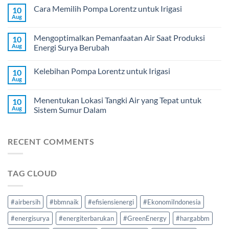
Cara Memilih Pompa Lorentz untuk Irigasi
10
Aug
Mengoptimalkan Pemanfaatan Air Saat Produksi
10
Aug
Energi Surya Berubah
Kelebihan Pompa Lorentz untuk Irigasi
10
Aug
Menentukan Lokasi Tangki Air yang Tepat untuk
10
Aug
Sistem Sumur Dalam
RECENT COMMENTS
TAG CLOUD
#airbersih
#bbmnaik
#efisiensienergi
#EkonomiIndonesia
#energisurya
#energiterbarukan
#GreenEnergy
#hargabbm