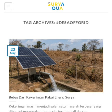
Skip
to
content
TAG ARCHIVES:
#DESAOFFGRID
23
May
Bebas Dari Kekeringan Pakai Energi Surya
Kekeringan masih menjadi salah satu masalah terbesar yang
dihadapi masyarakat Indonesia, terutama di daerah