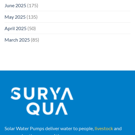
June 2025
(175)
May 2025
(135)
April 2025
(50)
March 2025
(85)
Solar Water Pumps deliver water to people,
livestock
and