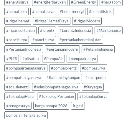
#energisurya
#energiterbarukan
#GreenEnergy
#hargabbm
#hematbbm
#hematbiaya
#hematenergi
#hematlistrik
#irigasihemat
#IrigasiHematBiaya
#IrigasiModern
#irigasipertanian
#lorentz
#LorentzIndonesia
#Maintenance
#panelsurya
#panel surya
#pertanianberkelanjutan
#PertanianIndonesia
#pertanianmodern
#PetaniIndonesia
#PLTS
#pltsatap
#PompaAir
#pompaairsurya
#pompaairtenagasurya
#pompalorentz
#pompasurya
#pompatenagasurya
#RamahLingkungan
#solarpump
#solusienergi
#solusipompatenagasurya
#Suryaqua
#TeknologiHijau
#TeknologiPertanian
#TeknologiSurya
#tenagasurya
harga pompa 2026
Irigasi
pompa air tenaga surya