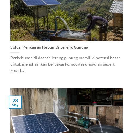
Solusi Pengairan Kebun Di Lereng Gunung
Perkebunan di daerah lereng gunung memiliki potensi besar
untuk menghasilkan berbagai komoditas unggulan seperti
kopi, [...]
23
May