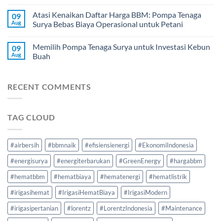
Atasi Kenaikan Daftar Harga BBM: Pompa Tenaga
09
Aug
Surya Bebas Biaya Operasional untuk Petani
Memilih Pompa Tenaga Surya untuk Investasi Kebun
09
Aug
Buah
RECENT COMMENTS
TAG CLOUD
#airbersih
#bbmnaik
#efisiensienergi
#EkonomiIndonesia
#energisurya
#energiterbarukan
#GreenEnergy
#hargabbm
#hematbbm
#hematbiaya
#hematenergi
#hematlistrik
#irigasihemat
#IrigasiHematBiaya
#IrigasiModern
#irigasipertanian
#lorentz
#LorentzIndonesia
#Maintenance