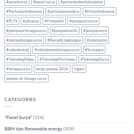
#panelsurya
#panel surya
#pertanianberkelanjutan
#PertanianIndonesia
#pertanianmodern
#PetaniIndonesia
#PLTS
#pltsatap
#PompaAir
#pompaairsurya
#pompaairtenagasurya
#pompalorentz
#pompasurya
#pompatenagasurya
#RamahLingkungan
#solarpump
#solusienergi
#solusipompatenagasurya
#Suryaqua
#TeknologiHijau
#TeknologiPertanian
#TeknologiSurya
#tenagasurya
harga pompa 2026
Irigasi
pompa air tenaga surya
CATEGORIES
"Panel Surya"
(316)
BBM dan Renewable energy
(509)