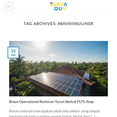
Skip
to
content
TAG ARCHIVES:
#BISNISKULINER
15
Jun
Biaya Operasional Restoran Turun Berkat PLTS Atap
Bisnis restoran merupakan salah satu sektor yang sangat
bergantung pada pasokan energi listrik. Mulai dari [...]