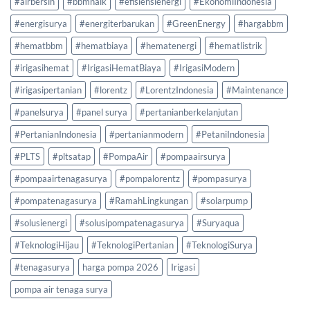
#airbersih
#bbmnaik
#efisiensienergi
#EkonomiIndonesia
#energisurya
#energiterbarukan
#GreenEnergy
#hargabbm
#hematbbm
#hematbiaya
#hematenergi
#hematlistrik
#irigasihemat
#IrigasiHematBiaya
#IrigasiModern
#irigasipertanian
#lorentz
#LorentzIndonesia
#Maintenance
#panelsurya
#panel surya
#pertanianberkelanjutan
#PertanianIndonesia
#pertanianmodern
#PetaniIndonesia
#PLTS
#pltsatap
#PompaAir
#pompaairsurya
#pompaairtenagasurya
#pompalorentz
#pompasurya
#pompatenagasurya
#RamahLingkungan
#solarpump
#solusienergi
#solusipompatenagasurya
#Suryaqua
#TeknologiHijau
#TeknologiPertanian
#TeknologiSurya
#tenagasurya
harga pompa 2026
Irigasi
pompa air tenaga surya