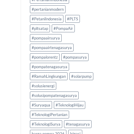
#pertanianmodern
#PetaniIndonesia
#PLTS
#pltsatap
#PompaAir
#pompaairsurya
#pompaairtenagasurya
#pompalorentz
#pompasurya
#pompatenagasurya
#RamahLingkungan
#solarpump
#solusienergi
#solusipompatenagasurya
#Suryaqua
#TeknologiHijau
#TeknologiPertanian
#TeknologiSurya
#tenagasurya
harga pompa 2026
Irigasi