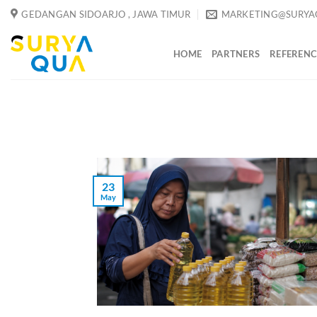
Skip
GEDANGAN SIDOARJO , JAWA TIMUR
MARKETING@SURYA
to
content
HOME
PARTNERS
REFERENC
23
May