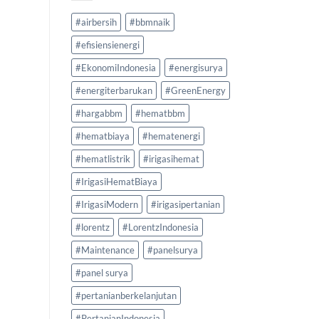
#airbersih
#bbmnaik
#efisiensienergi
#EkonomiIndonesia
#energisurya
#energiterbarukan
#GreenEnergy
#hargabbm
#hematbbm
#hematbiaya
#hematenergi
#hematlistrik
#irigasihemat
#IrigasiHematBiaya
#IrigasiModern
#irigasipertanian
#lorentz
#LorentzIndonesia
#Maintenance
#panelsurya
#panel surya
#pertanianberkelanjutan
#PertanianIndonesia