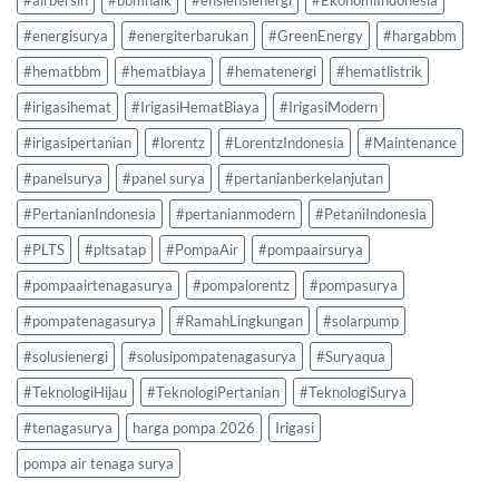
#airbersih
#bbmnaik
#efisiensienergi
#EkonomiIndonesia
#energisurya
#energiterbarukan
#GreenEnergy
#hargabbm
#hematbbm
#hematbiaya
#hematenergi
#hematlistrik
#irigasihemat
#IrigasiHematBiaya
#IrigasiModern
#irigasipertanian
#lorentz
#LorentzIndonesia
#Maintenance
#panelsurya
#panel surya
#pertanianberkelanjutan
#PertanianIndonesia
#pertanianmodern
#PetaniIndonesia
#PLTS
#pltsatap
#PompaAir
#pompaairsurya
#pompaairtenagasurya
#pompalorentz
#pompasurya
#pompatenagasurya
#RamahLingkungan
#solarpump
#solusienergi
#solusipompatenagasurya
#Suryaqua
#TeknologiHijau
#TeknologiPertanian
#TeknologiSurya
#tenagasurya
harga pompa 2026
Irigasi
pompa air tenaga surya