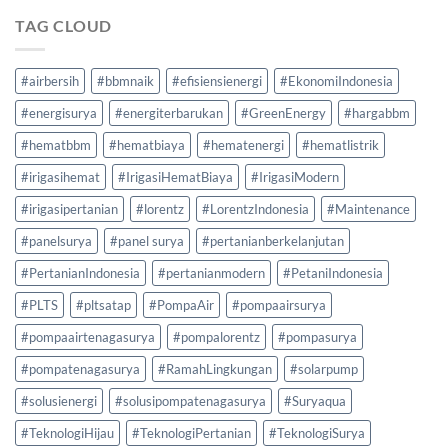
TAG CLOUD
#airbersih
#bbmnaik
#efisiensienergi
#EkonomiIndonesia
#energisurya
#energiterbarukan
#GreenEnergy
#hargabbm
#hematbbm
#hematbiaya
#hematenergi
#hematlistrik
#irigasihemat
#IrigasiHematBiaya
#IrigasiModern
#irigasipertanian
#lorentz
#LorentzIndonesia
#Maintenance
#panelsurya
#panel surya
#pertanianberkelanjutan
#PertanianIndonesia
#pertanianmodern
#PetaniIndonesia
#PLTS
#pltsatap
#PompaAir
#pompaairsurya
#pompaairtenagasurya
#pompalorentz
#pompasurya
#pompatenagasurya
#RamahLingkungan
#solarpump
#solusienergi
#solusipompatenagasurya
#Suryaqua
#TeknologiHijau
#TeknologiPertanian
#TeknologiSurya