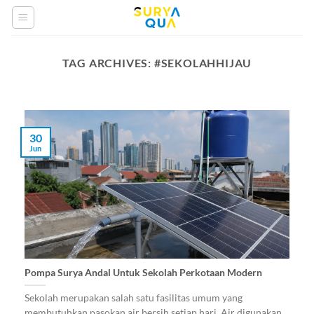
Skip
to
content
TAG ARCHIVES:
#SEKOLAHHIJAU
30
Jun
Pompa Surya Andal Untuk Sekolah Perkotaan Modern
Sekolah merupakan salah satu fasilitas umum yang
membutuhkan pasokan air bersih setiap hari. Air digunakan