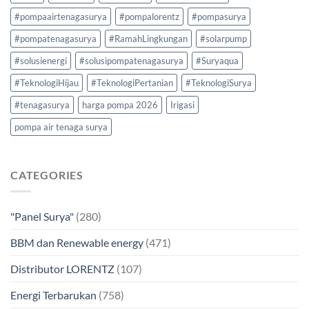
#pompaairtenagasurya
#pompalorentz
#pompasurya
#pompatenagasurya
#RamahLingkungan
#solarpump
#solusienergi
#solusipompatenagasurya
#Suryaqua
#TeknologiHijau
#TeknologiPertanian
#TeknologiSurya
#tenagasurya
harga pompa 2026
Irigasi
pompa air tenaga surya
CATEGORIES
"Panel Surya"
(280)
BBM dan Renewable energy
(471)
Distributor LORENTZ
(107)
Energi Terbarukan
(758)