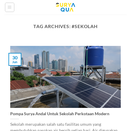
Skip
to
content
TAG ARCHIVES:
#SEKOLAH
30
Jun
Pompa Surya Andal Untuk Sekolah Perkotaan Modern
Sekolah merupakan salah satu fasilitas umum yang
membutuhkan pasokan air bersih setiap hari. Air digunakan