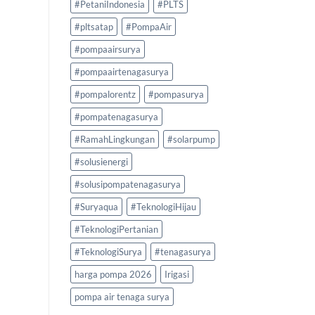
#PetaniIndonesia
#PLTS
#pltsatap
#PompaAir
#pompaairsurya
#pompaairtenagasurya
#pompalorentz
#pompasurya
#pompatenagasurya
#RamahLingkungan
#solarpump
#solusienergi
#solusipompatenagasurya
#Suryaqua
#TeknologiHijau
#TeknologiPertanian
#TeknologiSurya
#tenagasurya
harga pompa 2026
Irigasi
pompa air tenaga surya