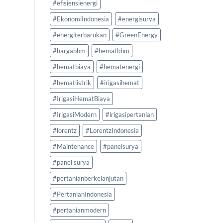
#efisiensienergi
#EkonomiIndonesia
#energisurya
#energiterbarukan
#GreenEnergy
#hargabbm
#hematbbm
#hematbiaya
#hematenergi
#hematlistrik
#irigasihemat
#IrigasiHematBiaya
#IrigasiModern
#irigasipertanian
#lorentz
#LorentzIndonesia
#Maintenance
#panelsurya
#panel surya
#pertanianberkelanjutan
#PertanianIndonesia
#pertanianmodern