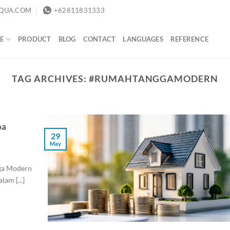
QUA.COM
+62811831333
E
PRODUCT
BLOG
CONTACT
LANGUAGES
REFERENCE
TAG ARCHIVES:
#RUMAHTANGGAMODERN
pa
29
May
ga Modern
am [...]