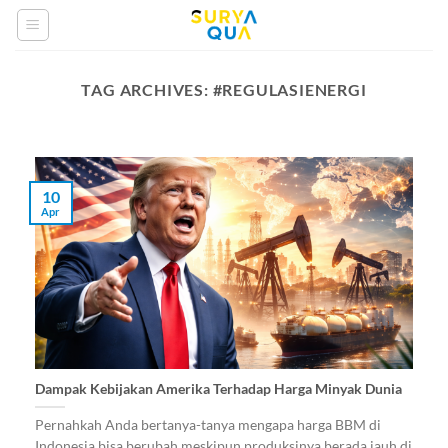
Skip
to
content
TAG ARCHIVES:
#REGULASIENERGI
10
Apr
​Dampak Kebijakan Amerika Terhadap Harga Minyak Dunia
​Pernahkah Anda bertanya-tanya mengapa harga BBM di
Indonesia bisa berubah meskipun produksinya berada jauh di