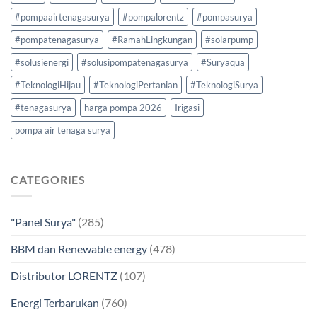
#pompaairtenagasurya
#pompalorentz
#pompasurya
#pompatenagasurya
#RamahLingkungan
#solarpump
#solusienergi
#solusipompatenagasurya
#Suryaqua
#TeknologiHijau
#TeknologiPertanian
#TeknologiSurya
#tenagasurya
harga pompa 2026
Irigasi
pompa air tenaga surya
CATEGORIES
"Panel Surya"
(285)
BBM dan Renewable energy
(478)
Distributor LORENTZ
(107)
Energi Terbarukan
(760)