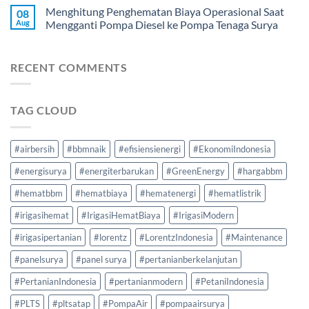
Menghitung Penghematan Biaya Operasional Saat
08
Aug
Mengganti Pompa Diesel ke Pompa Tenaga Surya
RECENT COMMENTS
TAG CLOUD
#airbersih
#bbmnaik
#efisiensienergi
#EkonomiIndonesia
#energisurya
#energiterbarukan
#GreenEnergy
#hargabbm
#hematbbm
#hematbiaya
#hematenergi
#hematlistrik
#irigasihemat
#IrigasiHematBiaya
#IrigasiModern
#irigasipertanian
#lorentz
#LorentzIndonesia
#Maintenance
#panelsurya
#panel surya
#pertanianberkelanjutan
#PertanianIndonesia
#pertanianmodern
#PetaniIndonesia
#PLTS
#pltsatap
#PompaAir
#pompaairsurya