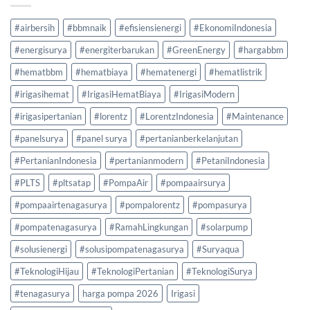
#airbersih
#bbmnaik
#efisiensienergi
#EkonomiIndonesia
#energisurya
#energiterbarukan
#GreenEnergy
#hargabbm
#hematbbm
#hematbiaya
#hematenergi
#hematlistrik
#irigasihemat
#IrigasiHematBiaya
#IrigasiModern
#irigasipertanian
#lorentz
#LorentzIndonesia
#Maintenance
#panelsurya
#panel surya
#pertanianberkelanjutan
#PertanianIndonesia
#pertanianmodern
#PetaniIndonesia
#PLTS
#pltsatap
#PompaAir
#pompaairsurya
#pompaairtenagasurya
#pompalorentz
#pompasurya
#pompatenagasurya
#RamahLingkungan
#solarpump
#solusienergi
#solusipompatenagasurya
#Suryaqua
#TeknologiHijau
#TeknologiPertanian
#TeknologiSurya
#tenagasurya
harga pompa 2026
Irigasi