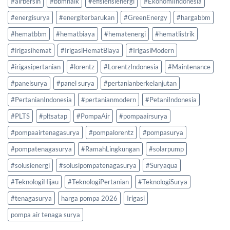
#airbersih
#bbmnaik
#efisiensienergi
#EkonomiIndonesia
#energisurya
#energiterbarukan
#GreenEnergy
#hargabbm
#hematbbm
#hematbiaya
#hematenergi
#hematlistrik
#irigasihemat
#IrigasiHematBiaya
#IrigasiModern
#irigasipertanian
#lorentz
#LorentzIndonesia
#Maintenance
#panelsurya
#panel surya
#pertanianberkelanjutan
#PertanianIndonesia
#pertanianmodern
#PetaniIndonesia
#PLTS
#pltsatap
#PompaAir
#pompaairsurya
#pompaairtenagasurya
#pompalorentz
#pompasurya
#pompatenagasurya
#RamahLingkungan
#solarpump
#solusienergi
#solusipompatenagasurya
#Suryaqua
#TeknologiHijau
#TeknologiPertanian
#TeknologiSurya
#tenagasurya
harga pompa 2026
Irigasi
pompa air tenaga surya