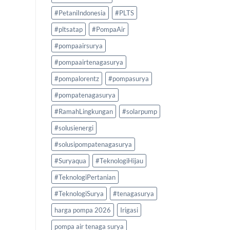
#PetaniIndonesia
#PLTS
#pltsatap
#PompaAir
#pompaairsurya
#pompaairtenagasurya
#pompalorentz
#pompasurya
#pompatenagasurya
#RamahLingkungan
#solarpump
#solusienergi
#solusipompatenagasurya
#Suryaqua
#TeknologiHijau
#TeknologiPertanian
#TeknologiSurya
#tenagasurya
harga pompa 2026
Irigasi
pompa air tenaga surya