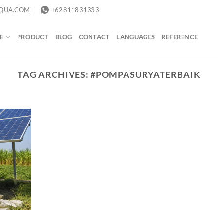
QUA.COM
+62811831333
E
PRODUCT
BLOG
CONTACT
LANGUAGES
REFERENCE
TAG ARCHIVES:
#POMPASURYATERBAIK