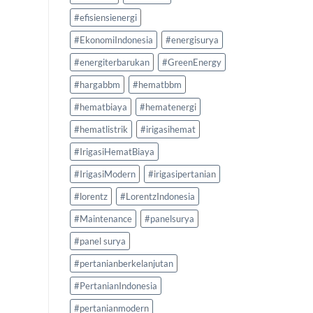
#efisiensienergi
#EkonomiIndonesia
#energisurya
#energiterbarukan
#GreenEnergy
#hargabbm
#hematbbm
#hematbiaya
#hematenergi
#hematlistrik
#irigasihemat
#IrigasiHematBiaya
#IrigasiModern
#irigasipertanian
#lorentz
#LorentzIndonesia
#Maintenance
#panelsurya
#panel surya
#pertanianberkelanjutan
#PertanianIndonesia
#pertanianmodern