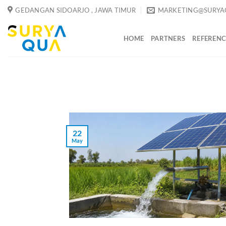
Skip
GEDANGAN SIDOARJO , JAWA TIMUR
MARKETING@SURYA
to
content
HOME
PARTNERS
REFERENC
22
May