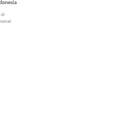
donesia
 di
 hemat