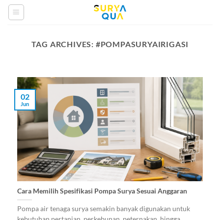
Skip
to
content
TAG ARCHIVES:
#POMPASURYAIRIGASI
02
Jun
Cara Memilih Spesifikasi Pompa Surya Sesuai Anggaran
Pompa air tenaga surya semakin banyak digunakan untuk
kebutuhan pertanian, perkebunan, peternakan, hingga