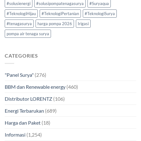
#solusienergi
#solusipompatenagasurya
#Suryaqua
#TeknologiHijau
#TeknologiPertanian
#TeknologiSurya
#tenagasurya
harga pompa 2026
Irigasi
pompa air tenaga surya
CATEGORIES
"Panel Surya"
(276)
BBM dan Renewable energy
(460)
Distributor LORENTZ
(106)
Energi Terbarukan
(689)
Harga dan Paket
(18)
Informasi
(1,254)