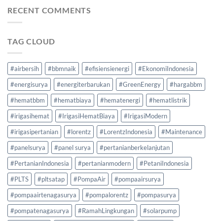
RECENT COMMENTS
TAG CLOUD
#airbersih
#bbmnaik
#efisiensienergi
#EkonomiIndonesia
#energisurya
#energiterbarukan
#GreenEnergy
#hargabbm
#hematbbm
#hematbiaya
#hematenergi
#hematlistrik
#irigasihemat
#IrigasiHematBiaya
#IrigasiModern
#irigasipertanian
#lorentz
#LorentzIndonesia
#Maintenance
#panelsurya
#panel surya
#pertanianberkelanjutan
#PertanianIndonesia
#pertanianmodern
#PetaniIndonesia
#PLTS
#pltsatap
#PompaAir
#pompaairsurya
#pompaairtenagasurya
#pompalorentz
#pompasurya
#pompatenagasurya
#RamahLingkungan
#solarpump