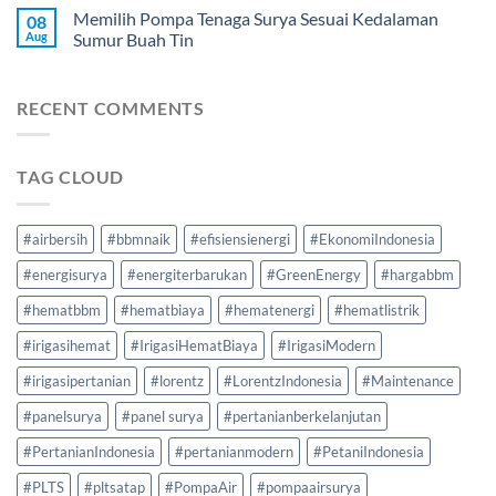
Memilih Pompa Tenaga Surya Sesuai Kedalaman
08
Aug
Sumur Buah Tin
RECENT COMMENTS
TAG CLOUD
#airbersih
#bbmnaik
#efisiensienergi
#EkonomiIndonesia
#energisurya
#energiterbarukan
#GreenEnergy
#hargabbm
#hematbbm
#hematbiaya
#hematenergi
#hematlistrik
#irigasihemat
#IrigasiHematBiaya
#IrigasiModern
#irigasipertanian
#lorentz
#LorentzIndonesia
#Maintenance
#panelsurya
#panel surya
#pertanianberkelanjutan
#PertanianIndonesia
#pertanianmodern
#PetaniIndonesia
#PLTS
#pltsatap
#PompaAir
#pompaairsurya