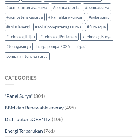
#pompaairtenagasurya
#pompalorentz
#pompasurya
#pompatenagasurya
#RamahLingkungan
#solarpump
#solusienergi
#solusipompatenagasurya
#Suryaqua
#TeknologiHijau
#TeknologiPertanian
#TeknologiSurya
#tenagasurya
harga pompa 2026
Irigasi
pompa air tenaga surya
CATEGORIES
"Panel Surya"
(301)
BBM dan Renewable energy
(495)
Distributor LORENTZ
(108)
Energi Terbarukan
(761)