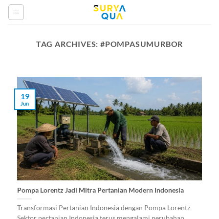
Skip
to
content
TAG ARCHIVES:
#POMPASUMURBOR
19
Jun
Pompa Lorentz Jadi Mitra Pertanian Modern Indonesia
Transformasi Pertanian Indonesia dengan Pompa Lorentz
Sektor pertanian Indonesia terus mengalami perubahan