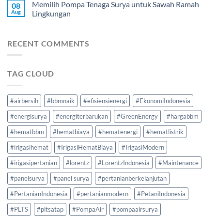
Memilih Pompa Tenaga Surya untuk Sawah Ramah
08
Aug
Lingkungan
RECENT COMMENTS
TAG CLOUD
#airbersih
#bbmnaik
#efisiensienergi
#EkonomiIndonesia
#energisurya
#energiterbarukan
#GreenEnergy
#hargabbm
#hematbbm
#hematbiaya
#hematenergi
#hematlistrik
#irigasihemat
#IrigasiHematBiaya
#IrigasiModern
#irigasipertanian
#lorentz
#LorentzIndonesia
#Maintenance
#panelsurya
#panel surya
#pertanianberkelanjutan
#PertanianIndonesia
#pertanianmodern
#PetaniIndonesia
#PLTS
#pltsatap
#PompaAir
#pompaairsurya