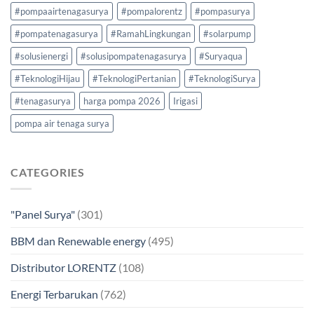
#pompaairtenagasurya
#pompalorentz
#pompasurya
#pompatenagasurya
#RamahLingkungan
#solarpump
#solusienergi
#solusipompatenagasurya
#Suryaqua
#TeknologiHijau
#TeknologiPertanian
#TeknologiSurya
#tenagasurya
harga pompa 2026
Irigasi
pompa air tenaga surya
CATEGORIES
"Panel Surya"
(301)
BBM dan Renewable energy
(495)
Distributor LORENTZ
(108)
Energi Terbarukan
(762)