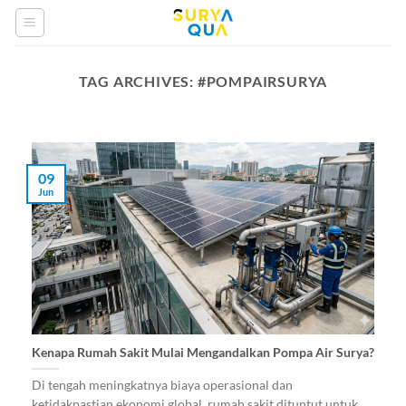
Skip
to
content
TAG ARCHIVES:
#POMPAIRSURYA
09
Jun
Kenapa Rumah Sakit Mulai Mengandalkan Pompa Air Surya?
Di tengah meningkatnya biaya operasional dan
ketidakpastian ekonomi global, rumah sakit dituntut untuk