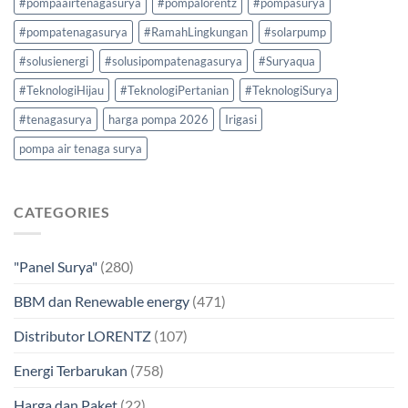
#pompaairtenagasurya
#pompalorentz
#pompasurya
#pompatenagasurya
#RamahLingkungan
#solarpump
#solusienergi
#solusipompatenagasurya
#Suryaqua
#TeknologiHijau
#TeknologiPertanian
#TeknologiSurya
#tenagasurya
harga pompa 2026
Irigasi
pompa air tenaga surya
CATEGORIES
"Panel Surya"
(280)
BBM dan Renewable energy
(471)
Distributor LORENTZ
(107)
Energi Terbarukan
(758)
Harga dan Paket
(22)