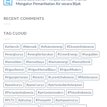
Aug
Mengatur Pemanfaatan Air secara Bijak
RECENT COMMENTS
TAG CLOUD
#airbersih
#bbmnaik
#efisiensienergi
#EkonomiIndonesia
#energisurya
#energiterbarukan
#GreenEnergy
#hargabbm
#hematbbm
#hematbiaya
#hematenergi
#hematlistrik
#irigasihemat
#IrigasiHematBiaya
#IrigasiModern
#irigasipertanian
#lorentz
#LorentzIndonesia
#Maintenance
#panelsurya
#panel surya
#pertanianberkelanjutan
#PertanianIndonesia
#pertanianmodern
#PetaniIndonesia
#PLTS
#pltsatap
#PompaAir
#pompaairsurya