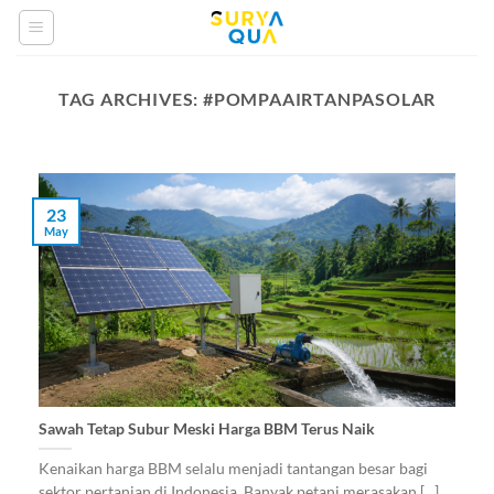
Skip
to
content
TAG ARCHIVES:
#POMPAAIRTANPASOLAR
23
May
Sawah Tetap Subur Meski Harga BBM Terus Naik
Kenaikan harga BBM selalu menjadi tantangan besar bagi
sektor pertanian di Indonesia. Banyak petani merasakan [...]