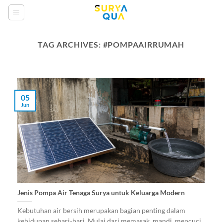
Skip
to
content
TAG ARCHIVES:
#POMPAAIRRUMAH
05
Jun
Jenis Pompa Air Tenaga Surya untuk Keluarga Modern
Kebutuhan air bersih merupakan bagian penting dalam
kehidupan sehari-hari. Mulai dari memasak, mandi, mencuci,