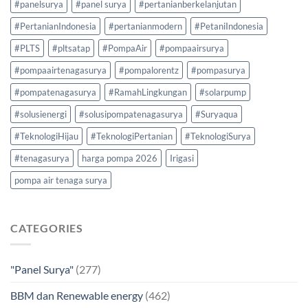
#panelsurya
#panel surya
#pertanianberkelanjutan
#PertanianIndonesia
#pertanianmodern
#PetaniIndonesia
#PLTS
#pltsatap
#PompaAir
#pompaairsurya
#pompaairtenagasurya
#pompalorentz
#pompasurya
#pompatenagasurya
#RamahLingkungan
#solarpump
#solusienergi
#solusipompatenagasurya
#Suryaqua
#TeknologiHijau
#TeknologiPertanian
#TeknologiSurya
#tenagasurya
harga pompa 2026
Irigasi
pompa air tenaga surya
CATEGORIES
"Panel Surya"
(277)
BBM dan Renewable energy
(462)