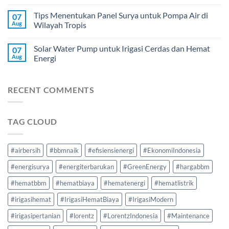
Tips Menentukan Panel Surya untuk Pompa Air di
07
Aug
Wilayah Tropis
Solar Water Pump untuk Irigasi Cerdas dan Hemat
07
Aug
Energi
RECENT COMMENTS
TAG CLOUD
#airbersih
#bbmnaik
#efisiensienergi
#EkonomiIndonesia
#energisurya
#energiterbarukan
#GreenEnergy
#hargabbm
#hematbbm
#hematbiaya
#hematenergi
#hematlistrik
#irigasihemat
#IrigasiHematBiaya
#IrigasiModern
#irigasipertanian
#lorentz
#LorentzIndonesia
#Maintenance