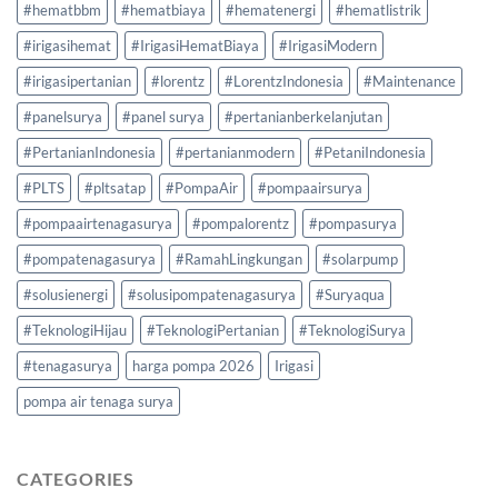
#hematbbm
#hematbiaya
#hematenergi
#hematlistrik
#irigasihemat
#IrigasiHematBiaya
#IrigasiModern
#irigasipertanian
#lorentz
#LorentzIndonesia
#Maintenance
#panelsurya
#panel surya
#pertanianberkelanjutan
#PertanianIndonesia
#pertanianmodern
#PetaniIndonesia
#PLTS
#pltsatap
#PompaAir
#pompaairsurya
#pompaairtenagasurya
#pompalorentz
#pompasurya
#pompatenagasurya
#RamahLingkungan
#solarpump
#solusienergi
#solusipompatenagasurya
#Suryaqua
#TeknologiHijau
#TeknologiPertanian
#TeknologiSurya
#tenagasurya
harga pompa 2026
Irigasi
pompa air tenaga surya
CATEGORIES