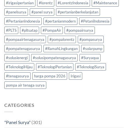
#irigasipertanian
#lorentz
#LorentzIndonesia
#Maintenance
#panelsurya
#panel surya
#pertanianberkelanjutan
#PertanianIndonesia
#pertanianmodern
#PetaniIndonesia
#PLTS
#pltsatap
#PompaAir
#pompaairsurya
#pompaairtenagasurya
#pompalorentz
#pompasurya
#pompatenagasurya
#RamahLingkungan
#solarpump
#solusienergi
#solusipompatenagasurya
#Suryaqua
#TeknologiHijau
#TeknologiPertanian
#TeknologiSurya
#tenagasurya
harga pompa 2026
Irigasi
pompa air tenaga surya
CATEGORIES
"Panel Surya"
(301)