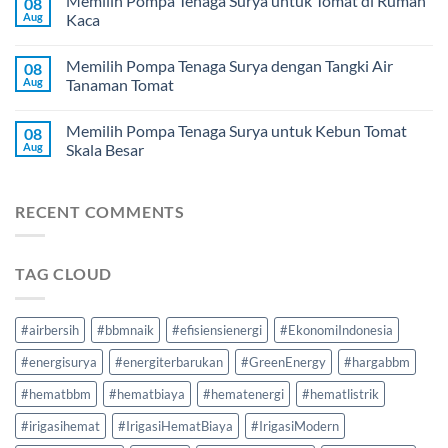
Memilih Pompa Tenaga Surya untuk Tomat di Rumah
08
Aug
Kaca
Memilih Pompa Tenaga Surya dengan Tangki Air
08
Aug
Tanaman Tomat
Memilih Pompa Tenaga Surya untuk Kebun Tomat
08
Aug
Skala Besar
RECENT COMMENTS
TAG CLOUD
#airbersih
#bbmnaik
#efisiensienergi
#EkonomiIndonesia
#energisurya
#energiterbarukan
#GreenEnergy
#hargabbm
#hematbbm
#hematbiaya
#hematenergi
#hematlistrik
#irigasihemat
#IrigasiHematBiaya
#IrigasiModern