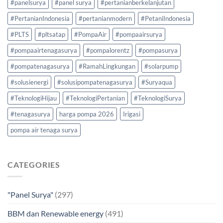
#panelsurya
#panel surya
#pertanianberkelanjutan
#PertanianIndonesia
#pertanianmodern
#PetaniIndonesia
#PLTS
#pltsatap
#PompaAir
#pompaairsurya
#pompaairtenagasurya
#pompalorentz
#pompasurya
#pompatenagasurya
#RamahLingkungan
#solarpump
#solusienergi
#solusipompatenagasurya
#Suryaqua
#TeknologiHijau
#TeknologiPertanian
#TeknologiSurya
#tenagasurya
harga pompa 2026
Irigasi
pompa air tenaga surya
CATEGORIES
"Panel Surya"
(297)
BBM dan Renewable energy
(491)