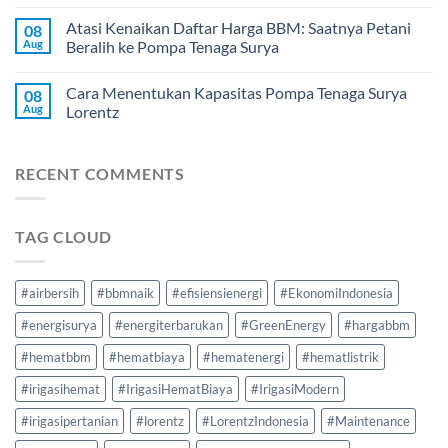
Atasi Kenaikan Daftar Harga BBM: Saatnya Petani
08
Aug
Beralih ke Pompa Tenaga Surya
Cara Menentukan Kapasitas Pompa Tenaga Surya
08
Aug
Lorentz
RECENT COMMENTS
TAG CLOUD
#airbersih
#bbmnaik
#efisiensienergi
#EkonomiIndonesia
#energisurya
#energiterbarukan
#GreenEnergy
#hargabbm
#hematbbm
#hematbiaya
#hematenergi
#hematlistrik
#irigasihemat
#IrigasiHematBiaya
#IrigasiModern
#irigasipertanian
#lorentz
#LorentzIndonesia
#Maintenance