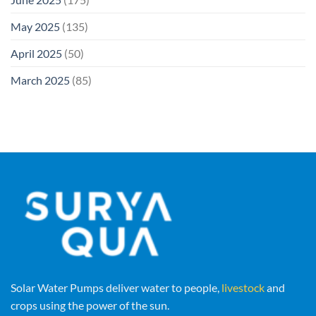
May 2025
(135)
April 2025
(50)
March 2025
(85)
Solar Water Pumps deliver water to people,
livestock
and
crops using the power of the sun.