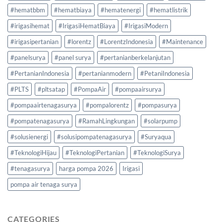
#hematbbm
#hematbiaya
#hematenergi
#hematlistrik
#irigasihemat
#IrigasiHematBiaya
#IrigasiModern
#irigasipertanian
#lorentz
#LorentzIndonesia
#Maintenance
#panelsurya
#panel surya
#pertanianberkelanjutan
#PertanianIndonesia
#pertanianmodern
#PetaniIndonesia
#PLTS
#pltsatap
#PompaAir
#pompaairsurya
#pompaairtenagasurya
#pompalorentz
#pompasurya
#pompatenagasurya
#RamahLingkungan
#solarpump
#solusienergi
#solusipompatenagasurya
#Suryaqua
#TeknologiHijau
#TeknologiPertanian
#TeknologiSurya
#tenagasurya
harga pompa 2026
Irigasi
pompa air tenaga surya
CATEGORIES