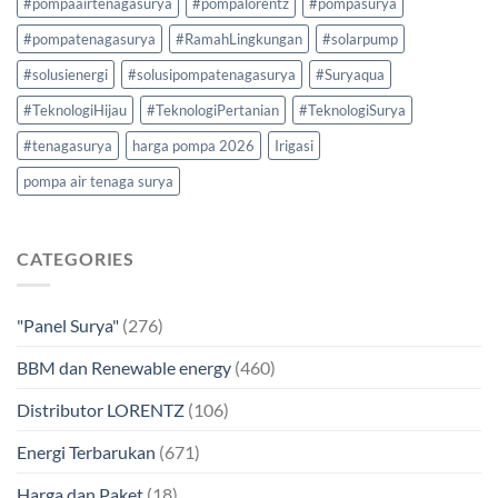
#pompaairtenagasurya
#pompalorentz
#pompasurya
#pompatenagasurya
#RamahLingkungan
#solarpump
#solusienergi
#solusipompatenagasurya
#Suryaqua
#TeknologiHijau
#TeknologiPertanian
#TeknologiSurya
#tenagasurya
harga pompa 2026
Irigasi
pompa air tenaga surya
CATEGORIES
"Panel Surya"
(276)
BBM dan Renewable energy
(460)
Distributor LORENTZ
(106)
Energi Terbarukan
(671)
Harga dan Paket
(18)