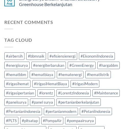
Aug
Greenhouse Berkelanjutan
RECENT COMMENTS
TAG CLOUD
#airbersih
#bbmnaik
#efisiensienergi
#EkonomiIndonesia
#energisurya
#energiterbarukan
#GreenEnergy
#hargabbm
#hematbbm
#hematbiaya
#hematenergi
#hematlistrik
#irigasihemat
#IrigasiHematBiaya
#IrigasiModern
#irigasipertanian
#lorentz
#LorentzIndonesia
#Maintenance
#panelsurya
#panel surya
#pertanianberkelanjutan
#PertanianIndonesia
#pertanianmodern
#PetaniIndonesia
#PLTS
#pltsatap
#PompaAir
#pompaairsurya