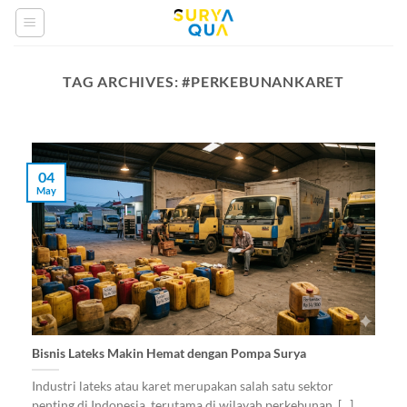
Skip
to
content
TAG ARCHIVES:
#PERKEBUNANKARET
04
May
Bisnis Lateks Makin Hemat dengan Pompa Surya
Industri lateks atau karet merupakan salah satu sektor
penting di Indonesia, terutama di wilayah perkebunan. [...]