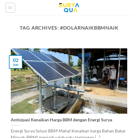
Skip
to
content
TAG ARCHIVES:
#DOLARNAIKBBMNAIK
02
Jun
Antisipasi Kenaikan Harga BBM dengan Energi Surya
Energi Surya Solusi BBM Mahal Kenaikan harga Bahan Bakar
Minyak (BBM) menjadi salah satu tantangan [...]