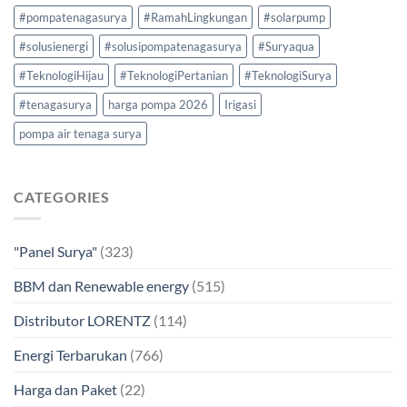
#pompatenagasurya
#RamahLingkungan
#solarpump
#solusienergi
#solusipompatenagasurya
#Suryaqua
#TeknologiHijau
#TeknologiPertanian
#TeknologiSurya
#tenagasurya
harga pompa 2026
Irigasi
pompa air tenaga surya
CATEGORIES
"Panel Surya"
(323)
BBM dan Renewable energy
(515)
Distributor LORENTZ
(114)
Energi Terbarukan
(766)
Harga dan Paket
(22)