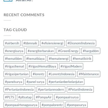
RECENT COMMENTS
TAG CLOUD
#airbersih
#bbmnaik
#efisiensienergi
#EkonomiIndonesia
#energisurya
#energiterbarukan
#GreenEnergy
#hargabbm
#hematbbm
#hematbiaya
#hematenergi
#hematlistrik
#irigasihemat
#IrigasiHematBiaya
#IrigasiModern
#irigasipertanian
#lorentz
#LorentzIndonesia
#Maintenance
#panelsurya
#panel surya
#pertanianberkelanjutan
#PertanianIndonesia
#pertanianmodern
#PetaniIndonesia
#PLTS
#pltsatap
#PompaAir
#pompaairsurya
#pompaairtenagasurya
#pompalorentz
#pompasurya