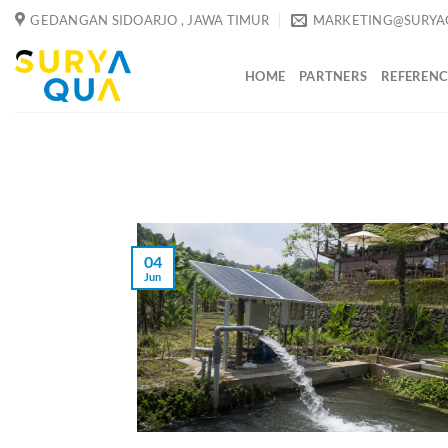
Skip
GEDANGAN SIDOARJO , JAWA TIMUR
MARKETING@SURYA
to
content
HOME
PARTNERS
REFERENC
04
Jun