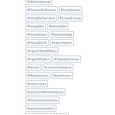
#efisiensienergi
#EkonomiIndonesia
#energisurya
#energiterbarukan
#GreenEnergy
#hargabbm
#hematbbm
#hematbiaya
#hematenergi
#hematlistrik
#irigasihemat
#IrigasiHematBiaya
#IrigasiModern
#irigasipertanian
#lorentz
#LorentzIndonesia
#Maintenance
#panelsurya
#panel surya
#pertanianberkelanjutan
#PertanianIndonesia
#pertanianmodern