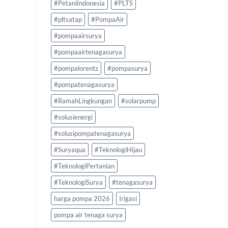
#PetaniIndonesia
#PLTS
#pltsatap
#PompaAir
#pompaairsurya
#pompaairtenagasurya
#pompalorentz
#pompasurya
#pompatenagasurya
#RamahLingkungan
#solarpump
#solusienergi
#solusipompatenagasurya
#Suryaqua
#TeknologiHijau
#TeknologiPertanian
#TeknologiSurya
#tenagasurya
harga pompa 2026
Irigasi
pompa air tenaga surya