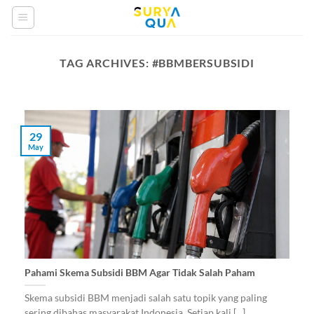
Skip
to
content
TAG ARCHIVES:
#BBMBERSUBSIDI
29
May
Pahami Skema Subsidi BBM Agar Tidak Salah Paham
Skema subsidi BBM menjadi salah satu topik yang paling
sering dibahas masyarakat Indonesia. Setiap kali [...]