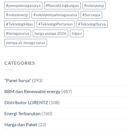
#pompatenagasurya
#RamahLingkungan
#solarpump
#solusienergi
#solusipompatenagasurya
#Suryaqua
#TeknologiHijau
#TeknologiPertanian
#TeknologiSurya
#tenagasurya
harga pompa 2026
Irigasi
pompa air tenaga surya
CATEGORIES
"Panel Surya"
(293)
BBM dan Renewable energy
(487)
Distributor LORENTZ
(108)
Energi Terbarukan
(760)
Harga dan Paket
(22)