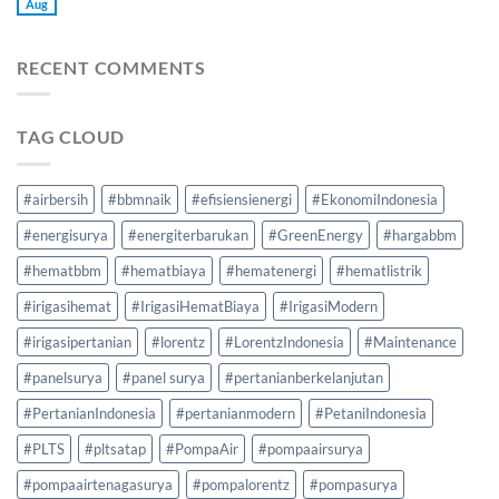
Aug
RECENT COMMENTS
TAG CLOUD
#airbersih
#bbmnaik
#efisiensienergi
#EkonomiIndonesia
#energisurya
#energiterbarukan
#GreenEnergy
#hargabbm
#hematbbm
#hematbiaya
#hematenergi
#hematlistrik
#irigasihemat
#IrigasiHematBiaya
#IrigasiModern
#irigasipertanian
#lorentz
#LorentzIndonesia
#Maintenance
#panelsurya
#panel surya
#pertanianberkelanjutan
#PertanianIndonesia
#pertanianmodern
#PetaniIndonesia
#PLTS
#pltsatap
#PompaAir
#pompaairsurya
#pompaairtenagasurya
#pompalorentz
#pompasurya