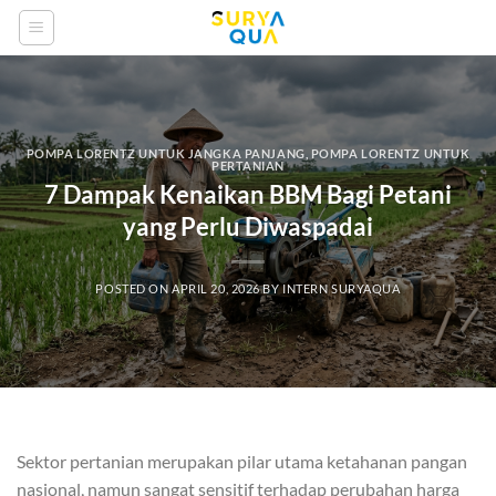
Skip
to
content
POMPA LORENTZ UNTUK JANGKA PANJANG
,
POMPA LORENTZ UNTUK
PERTANIAN
7 Dampak Kenaikan BBM Bagi Petani
yang Perlu Diwaspadai
POSTED ON
APRIL 20, 2026
BY
INTERN SURYAQUA
Sektor pertanian merupakan pilar utama ketahanan pangan
nasional, namun sangat sensitif terhadap perubahan harga