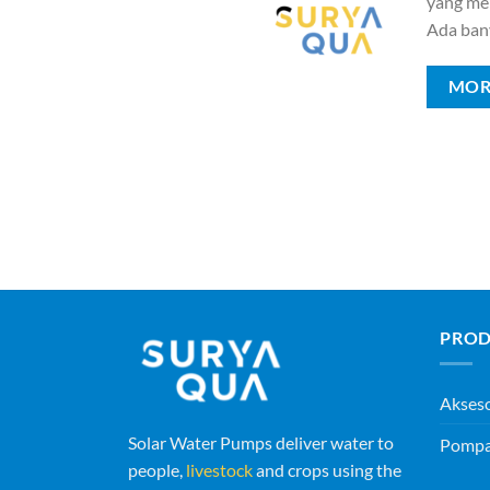
yang mem
Ada ban
MOR
PROD
Akses
Solar Water Pumps deliver water to
Pompa 
people,
livestock
and crops using the