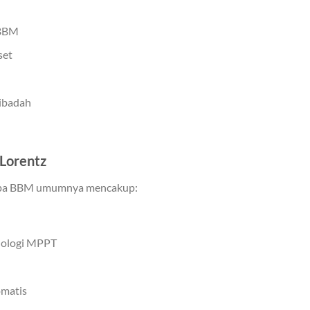
 BBM
set
 ibadah
Lorentz
anpa BBM umumnya mencakup:
knologi MPPT
omatis