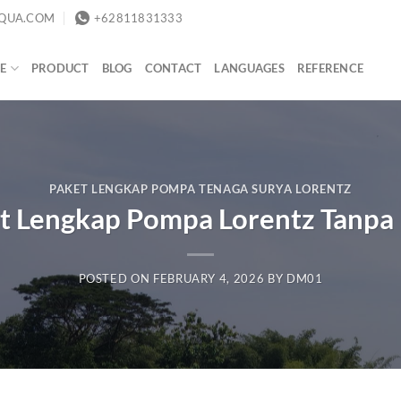
QUA.COM
+62811831333
E
PRODUCT
BLOG
CONTACT
LANGUAGES
REFERENCE
PAKET LENGKAP POMPA TENAGA SURYA LORENTZ
t Lengkap Pompa Lorentz Tanp
POSTED ON
FEBRUARY 4, 2026
BY
DM01