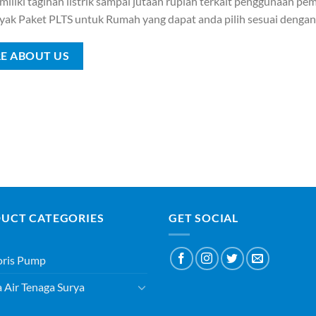
iliki tagihan listrik sampai jutaan rupiah terkait penggunaan pemb
yak Paket PLTS untuk Rumah yang dapat anda pilih sesuai denga
E ABOUT US
UCT CATEGORIES
GET SOCIAL
oris Pump
Air Tenaga Surya