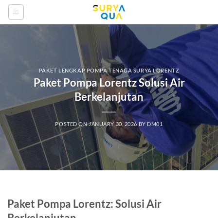
Skip
to
content
PAKET LENGKAP POMPA TENAGA SURYA LORENTZ
Paket Pompa Lorentz Solusi Air
Berkelanjutan
POSTED ON
JANUARY 30, 2026
BY
DM01
Paket Pompa Lorentz: Solusi Air
Berkelanjutan