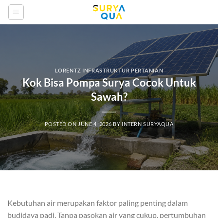
Skip
to
content
LORENTZ INFRASTRUKTUR PERTANIAN
Kok Bisa Pompa Surya Cocok Untuk
Sawah?
POSTED ON
JUNE 4, 2026
BY
INTERN SURYAQUA
Kebutuhan air merupakan faktor paling penting dalam
budidaya padi. Tanpa pasokan air yang cukup, pertumbuhan