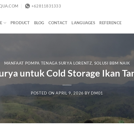
QUA.COM
+62811831333
E
PRODUCT
BLOG
CONTACT
LANGUAGES
REFERENCE
MANFAAT POMPA TENAGA SURYA LORENTZ
,
SOLUSI BBM NAIK
Surya untuk Cold Storage Ikan T
POSTED ON
APRIL 9, 2026
BY
DM01