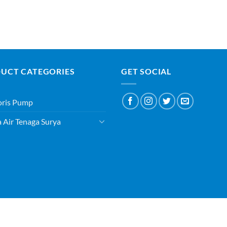
UCT CATEGORIES
GET SOCIAL
oris Pump
Air Tenaga Surya
ABOUT
BLOG
CONTACT
Copyright 2026 ©
PT SURYAQUA TEKNOLOGI INDONESIA