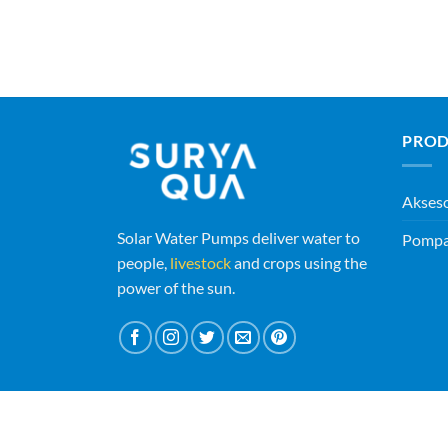
PROD
Akses
Solar Water Pumps deliver water to
Pompa 
people,
livestock
and crops using the
power of the sun.