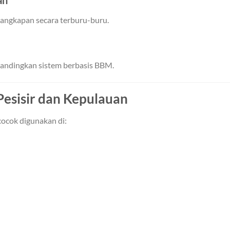
an
 tangkapan secara terburu-buru.
ibandingkan sistem berbasis BBM.
 Pesisir dan Kepulauan
cocok digunakan di: