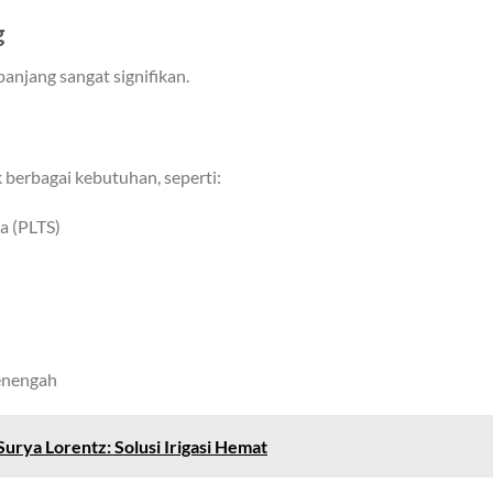
g
anjang sangat signifikan.
 berbagai kebutuhan, seperti:
a (PLTS)
enengah
urya Lorentz: Solusi Irigasi Hemat