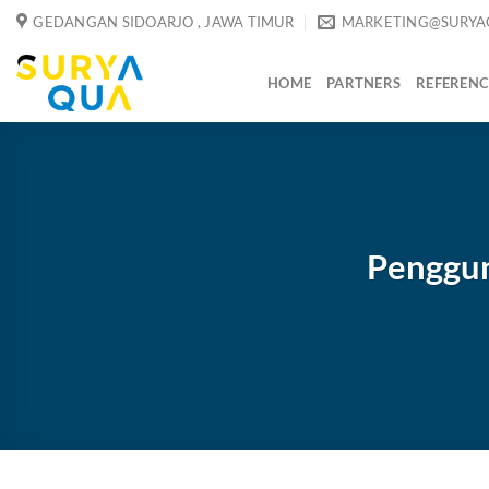
Skip
GEDANGAN SIDOARJO , JAWA TIMUR
MARKETING@SURYA
to
content
HOME
PARTNERS
REFERENC
Penggun