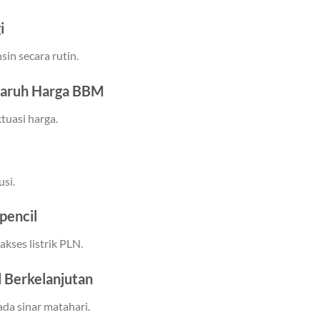
i
sin secara rutin.
ngaruh Harga BBM
ktuasi harga.
usi.
pencil
kses listrik PLN.
 Berkelanjutan
ada sinar matahari.