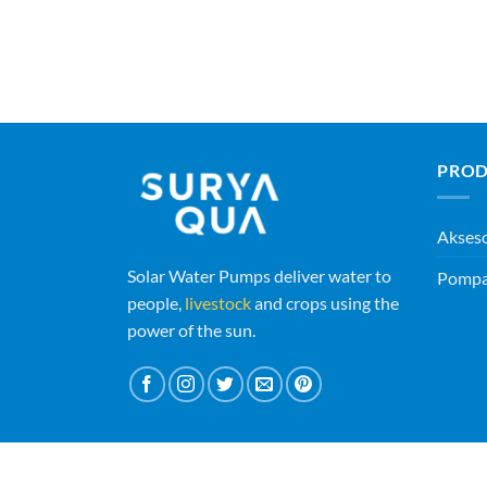
PROD
Akses
Solar Water Pumps deliver water to
Pompa 
people,
livestock
and crops using the
power of the sun.