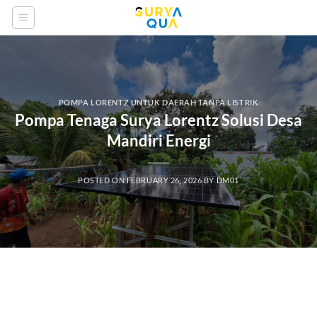
Skip
to
content
POMPA LORENTZ UNTUK DAERAH TANPA LISTRIK
Pompa Tenaga Surya Lorentz Solusi Desa
Mandiri Energi
POSTED ON
FEBRUARY 26, 2026
BY
DM01