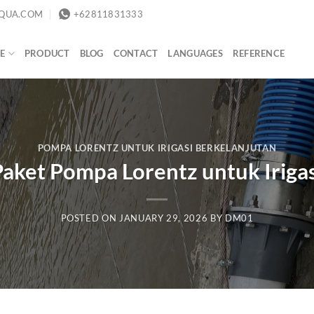
QUA.COM
+62811831333
E
PRODUCT
BLOG
CONTACT
LANGUAGES
REFERENCE
POMPA LORENTZ UNTUK IRIGASI BERKELANJUTAN
Paket Pompa Lorentz untuk Irigas
POSTED ON
JANUARY 29, 2026
BY
DM01