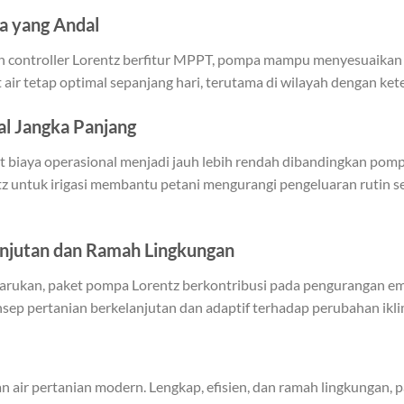
a yang Andal
n controller Lorentz berfitur MPPT, pompa mampu menyesuaikan k
 air tetap optimal sepanjang hari, terutama di wilayah dengan kete
l Jangka Panjang
biaya operasional menjadi jauh lebih rendah dibandingkan pompa
z untuk irigasi membantu petani mengurangi pengeluaran rutin se
anjutan dan Ramah Lingkungan
rbarukan, paket pompa Lorentz berkontribusi pada pengurangan emi
onsep pertanian berkelanjutan dan adaptif terhadap perubahan ikli
aan air pertanian modern. Lengkap, efisien, dan ramah lingkungan