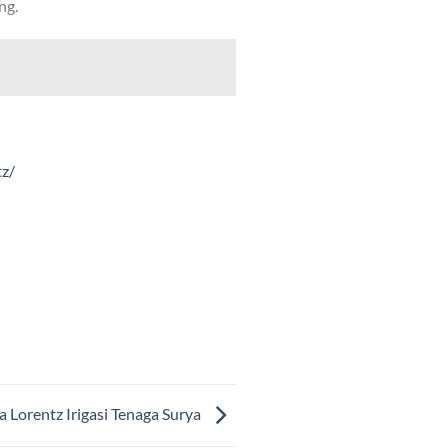
ng.
tz/
 Lorentz Irigasi Tenaga Surya