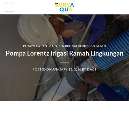
Skip
to
content
POMPA LORENTZ UNTUK IRIGASI BERKELANJUTAN
Pompa Lorentz Irigasi Ramah Lingkungan
POSTED ON
JANUARY 13, 2026
BY
DM01