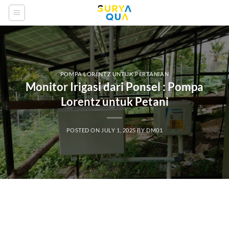
Skip
to
content
POMPA LORENTZ UNTUK PERTANIAN
Monitor Irigasi dari Ponsel : Pompa
Lorentz untuk Petani
POSTED ON
JULY 1, 2025
BY
DM01