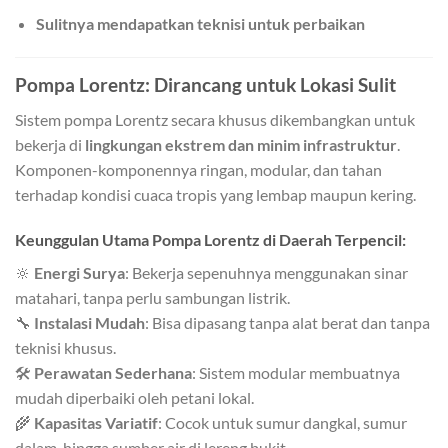
Sulitnya mendapatkan teknisi untuk perbaikan
Pompa Lorentz: Dirancang untuk Lokasi Sulit
Sistem pompa Lorentz secara khusus dikembangkan untuk
bekerja di
lingkungan ekstrem dan minim infrastruktur
.
Komponen-komponennya ringan, modular, dan tahan
terhadap kondisi cuaca tropis yang lembap maupun kering.
Keunggulan Utama Pompa Lorentz di Daerah Terpencil:
🔆
Energi Surya
: Bekerja sepenuhnya menggunakan sinar
matahari, tanpa perlu sambungan listrik.
🔧
Instalasi Mudah
: Bisa dipasang tanpa alat berat dan tanpa
teknisi khusus.
🛠️
Perawatan Sederhana
: Sistem modular membuatnya
mudah diperbaiki oleh petani lokal.
🌾
Kapasitas Variatif
: Cocok untuk sumur dangkal, sumur
dalam, hingga sumber air di lereng bukit.