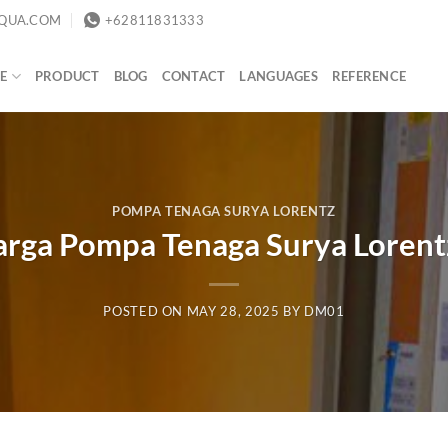
QUA.COM
+62811831333
E
PRODUCT
BLOG
CONTACT
LANGUAGES
REFERENCE
POMPA TENAGA SURYA LORENTZ
arga Pompa Tenaga Surya Lorent
POSTED ON
MAY 28, 2025
BY
DM01