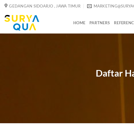
Skip
GEDANGAN SIDOARJO , JAWA TIMUR
MARKETING@SURYA
to
content
HOME
PARTNERS
REFERENC
Daftar H