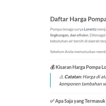
Daftar Harga Pompa
Pompa tenaga surya
Lorentz
menja
lingkungan, dan efisien
. Ditenagai
kebutuhan air bersih di daerah terp
Sebelum Anda memutuskan membeli
💰
Kisaran Harga Pompa Lo
⚠️
Catatan:
Harga di at
komponen tambahan sepe
✅
Apa Saja yang Termasuk