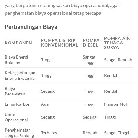
yang berpotensi meningkatkan biaya operasional, agar
penghematan biaya operasional tetap tercapai.
Perbandingan Biaya
POMPA AIR
POMPA LISTRIK
POMPA
KOMPONEN
TENAGA
KONVENSIONAL
DIESEL
SURYA
Biaya Energi
Sangat
Tinggi
Sangat Rendah
Bulanan
Tinggi
Ketergantungan
Tinggi
Tinggi
Rendah
Energi Eksternal
Biaya
Sedang
Tinggi
Rendah
Perawatan
Emisi Karbon
Ada
Tinggi
Hampir Nol
Umur
Sedang
Sedang
Tinggi
Operasional
Penghematan
Terbatas
Rendah
Sangat Tinggi
Jangka Panjang