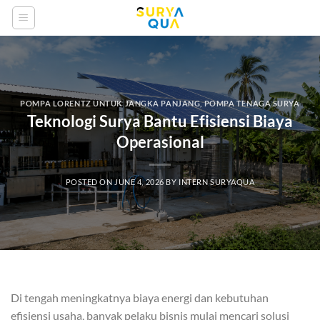
Skip
to
content
POMPA LORENTZ UNTUK JANGKA PANJANG
,
POMPA TENAGA SURYA
Teknologi Surya Bantu Efisiensi Biaya
Operasional
POSTED ON
JUNE 4, 2026
BY
INTERN SURYAQUA
Di tengah meningkatnya biaya energi dan kebutuhan
efisiensi usaha, banyak pelaku bisnis mulai mencari solusi