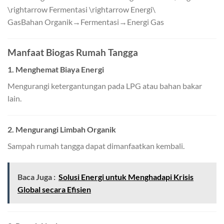
\rightarrow Fermentasi \rightarrow Energi\
Gas
B
ahan
O
r
g
anik
→
F
er
m
e
n
t
a
s
i
→
E
n
er
g
i
G
a
s
Manfaat Biogas Rumah Tangga
1. Menghemat Biaya Energi
Mengurangi ketergantungan pada LPG atau bahan bakar
lain.
2. Mengurangi Limbah Organik
Sampah rumah tangga dapat dimanfaatkan kembali.
Baca Juga :
Solusi Energi untuk Menghadapi Krisis
Global secara Efisien