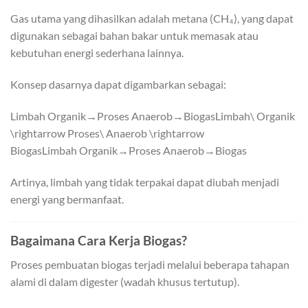
Gas utama yang dihasilkan adalah metana (CH₄), yang dapat
digunakan sebagai bahan bakar untuk memasak atau
kebutuhan energi sederhana lainnya.
Konsep dasarnya dapat digambarkan sebagai:
Limbah Organik→Proses Anaerob→BiogasLimbah\ Organik
\rightarrow Proses\ Anaerob \rightarrow
Biogas
L
imbah
O
r
g
anik
→
P
roses
A
na
ero
b
→
B
i
o
g
a
s
Artinya, limbah yang tidak terpakai dapat diubah menjadi
energi yang bermanfaat.
Bagaimana Cara Kerja Biogas?
Proses pembuatan biogas terjadi melalui beberapa tahapan
alami di dalam digester (wadah khusus tertutup).