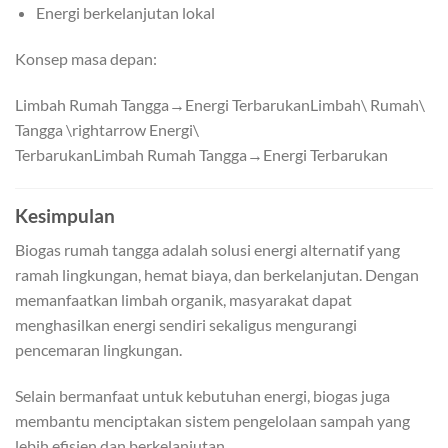
Energi berkelanjutan lokal
Konsep masa depan:
Limbah Rumah Tangga→Energi TerbarukanLimbah\ Rumah\
Tangga \rightarrow Energi\
Terbarukan
L
imbah
R
u
mah
T
an
gg
a
→
E
n
er
g
i
T
er
ba
r
u
kan
Kesimpulan
Biogas rumah tangga adalah solusi energi alternatif yang
ramah lingkungan, hemat biaya, dan berkelanjutan. Dengan
memanfaatkan limbah organik, masyarakat dapat
menghasilkan energi sendiri sekaligus mengurangi
pencemaran lingkungan.
Selain bermanfaat untuk kebutuhan energi, biogas juga
membantu menciptakan sistem pengelolaan sampah yang
lebih efisien dan berkelanjutan.