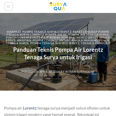
Skip
to
content
MANFAAT POMPA TENAGA SURYA LORENTZ
,
PAKET LENGKAP POMPA
TENAGA SURYA LORENTZ
,
POMPA AIR DC
,
POMPA AIR TENAGA SURYA
,
POMPA LORENTZ UNTUK AIR BERSIH
,
POMPA LORENTZ UNTUK IRIGASI
BERKELANJUTAN
,
POMPA LORENTZ UNTUK JANGKA PANJANG
,
POMPA
TENAGA SURYA
,
POMPA TENAGA SURYA LORENTZ
,
TEKNIS & PANDUAN
Panduan Teknis Pompa Air Lorentz
Tenaga Surya untuk Irigasi
POSTED ON
APRIL 28, 2026
BY
INTERN SURYAQUA7
Pompa air
Lorentz
tenaga surya menjadi solusi efisien untuk
sistem irigasi modern yang hemat energi. Teknologi ini