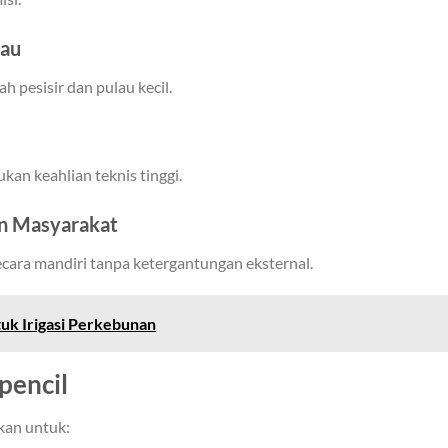
lau
h pesisir dan pulau kecil.
kan keahlian teknis tinggi.
n Masyarakat
cara mandiri tanpa ketergantungan eksternal.
uk Irigasi Perkebunan
rpencil
kan untuk: