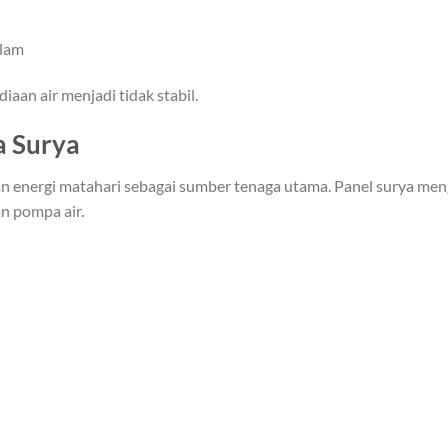
alam
aan air menjadi tidak stabil.
a Surya
 energi matahari sebagai sumber tenaga utama. Panel surya men
an pompa air.