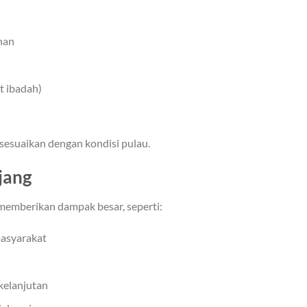
nan
t ibadah)
disesuaikan dengan kondisi pulau.
jang
emberikan dampak besar, seperti:
masyarakat
elanjutan