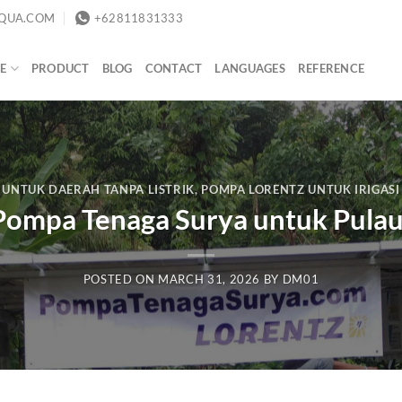
QUA.COM
+62811831333
E
PRODUCT
BLOG
CONTACT
LANGUAGES
REFERENCE
 UNTUK DAERAH TANPA LISTRIK
,
POMPA LORENTZ UNTUK IRIGAS
ompa Tenaga Surya untuk Pulau
POSTED ON
MARCH 31, 2026
BY
DM01