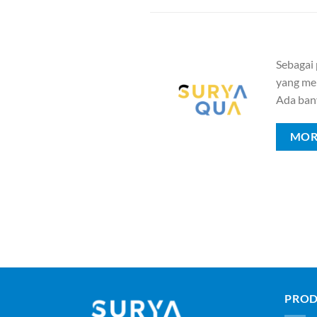
Sebagai
yang mem
Ada ban
MOR
PROD