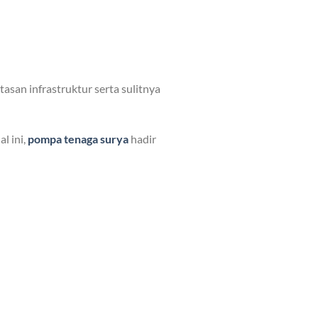
asan infrastruktur serta sulitnya
l ini,
pompa tenaga surya
hadir