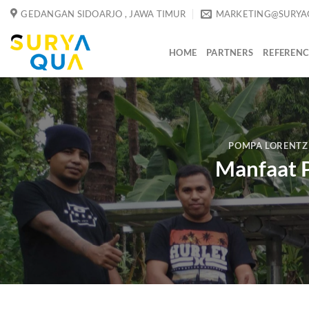
Skip
GEDANGAN SIDOARJO , JAWA TIMUR
MARKETING@SURYA
to
content
HOME
PARTNERS
REFERENC
POMPA LORENTZ
Manfaat P