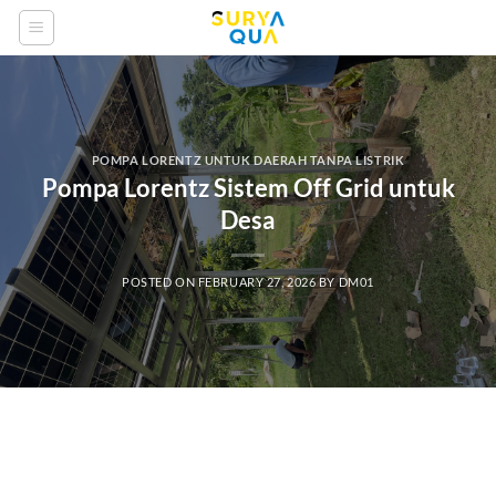
Skip
to
content
POMPA LORENTZ UNTUK DAERAH TANPA LISTRIK
Pompa Lorentz Sistem Off Grid untuk
Desa
POSTED ON
FEBRUARY 27, 2026
BY
DM01